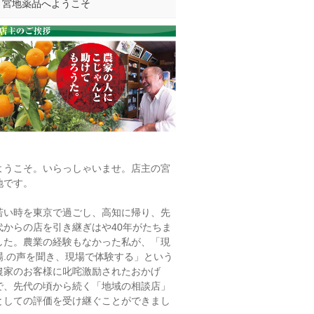
宮地薬品へようこそ
ようこそ。いらっしゃいませ。店主の宮
地です。
若い時を東京で過ごし、高知に帰り、先
代からの店を引き継ぎはや40年がたちま
した。農業の経験もなかった私が、「現
場.の声を聞き、現場で体験する」という
農家のお客様に叱咤激励されたおかげ
で、先代の頃から続く「地域の相談店」
としての評価を受け継ぐことができまし