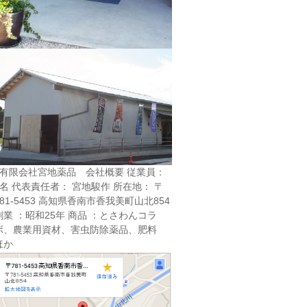
■有限会社宮地薬品 会社概要 従業員：
2名 代表責任者： 宮地駿作 所在地： 〒
781-5453 高知県香南市香我美町山北854
創業 ：昭和25年 商品 ：とさわんコラ
ボ、農業用資材、害虫防除薬品、肥料
ほか